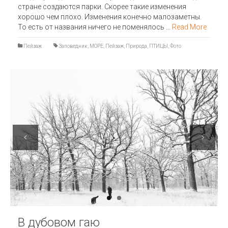
стране создаются парки. Скорее такие изменения
хорошо чем плохо. Изменения конечно малозаметны.
То есть от названия ничего не поменялось …
Read More
Пейзаж
Заповедник
,
МОРЕ
,
Пейзаж
,
Природа
,
ПТИЦЫ
,
Фото
Previous
Next
В дубовом гаю