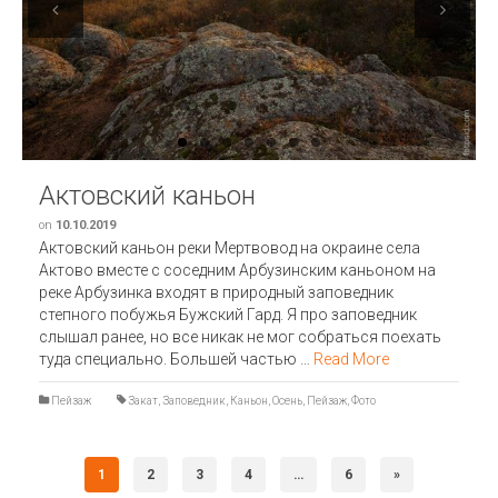
Previous
Next
Актовский каньон
on
10.10.2019
Актовский каньон реки Мертвовод на окраине села
Актово вместе с соседним Арбузинским каньоном на
реке Арбузинка входят в природный заповедник
степного побужья Бужский Гард. Я про заповедник
слышал ранее, но все никак не мог собраться поехать
туда специально. Большей частью …
Read More
Пейзаж
Закат
,
Заповедник
,
Каньон
,
Осень
,
Пейзаж
,
Фото
1
2
3
4
…
6
»