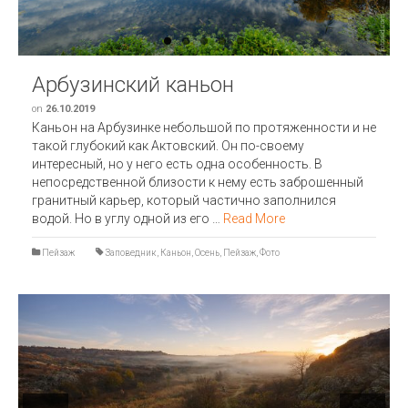
Арбузинский каньон
on
26.10.2019
Каньон на Арбузинке небольшой по протяженности и не
такой глубокий как Актовский. Он по-своему
интересный, но у него есть одна особенность. В
непосредственной близости к нему есть заброшенный
гранитный карьер, который частично заполнился
водой. Но в углу одной из его …
Read More
Пейзаж
Заповедник
,
Каньон
,
Осень
,
Пейзаж
,
Фото