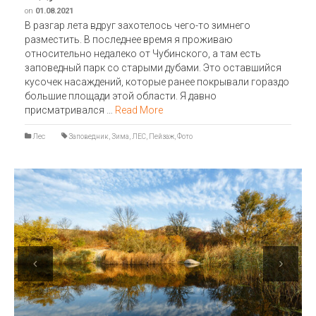
on
01.08.2021
В разгар лета вдруг захотелось чего-то зимнего
разместить. В последнее время я проживаю
относительно недалеко от Чубинского, а там есть
заповедный парк со старыми дубами. Это оставшийся
кусочек насаждений, которые ранее покрывали гораздо
большие площади этой области. Я давно
присматривался …
Read More
Лес
Заповедник
,
Зима
,
ЛЕС
,
Пейзаж
,
Фото
Previous
Next