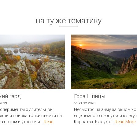
на ту же тематику
кий гард
Гора Шпицы
.2019
on
21.12.2020
сперименты с длительной
Несмотря на зиму за окном хо
кой и поиска точки съемки на
еще немного вернуться к лету 
 а потом и утренняя...
Read
Карпатах. Как уже...
Read More