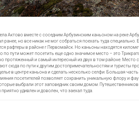
ела Актово вместе с соседним Арбузинским каньоном на реке Арб
л ранее, но все никак не мог собраться поехать туда специально
я рафтеры в районе г.Первомайск. Но каньоны находятся километ
о по пути может посетить еще одно значимое место – это Трикратс
но протяженный и самый интересный из двух в том районе. Место 
т сюда по пути к другим достопримечательностям и туристы пров
елье в центре каньона и сделать несколько селфи. Большая часть
влияния посетителей позволяет сохранить уникальную флору и фау
оторые выбрали этот заповедник своим домом. Путешественников 
приятно удивлен и доволен, что заехал туда.