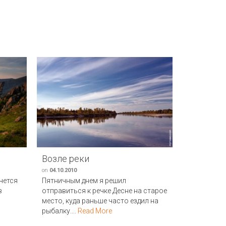
Возле реки
Рассвет
on
04.10.2010
on
23.10.2020
чется
Пятничным днем я решил
Этот рассв
в
отправиться к речке Десне на старое
палатке, та
место, куда раньше часто ездил на
получалось.
рыбалку....
Read More