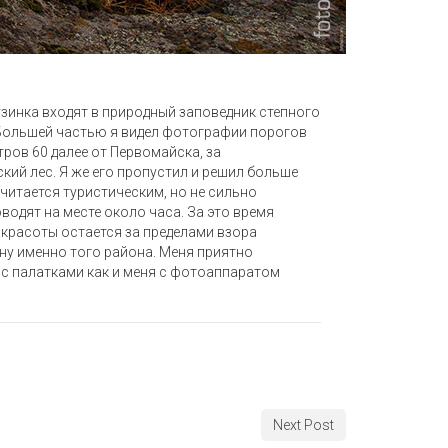
узинка входят в природный заповедник степного
. Большей частью я видел фотографии порогов
ров 60 далее от Первомайска, за
кий лес. Я же его пропустил и решил больше
считается туристическим, но не сильно
одят на месте около часа. За это время
 красоты остается за пределами взора
ну именно того района. Меня приятно
с палатками как и меня с фотоаппаратом
Next Post