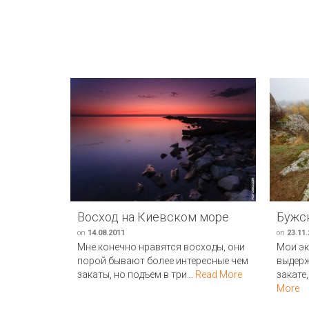
Восход на Киевском море
Бужс
on
14.08.2011
on
23.11
Мне конечно нравятся восходы, они
Мои эк
порой бывают более интересные чем
выдерж
закаты, но подъем в три...
Read More
закате,
More