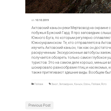
on
10.10.2019
Актовский каньон реки Мертвовод на окраине с
побужья Бужский Гард. Я про заповедник слыша
Южного Буга, по которым регулярно сплавляютс
Южноукраинском. Те, кто отправляется в Актов
изучить Актовский каньон, так как он достаточ
раскрученным. Экскурсионные автобусы заезжаю
получается обозреть только самое глубокое ущ
туристов. Это на самом деле хорошо, меньше 
шокировало разнообразие птиц и насекомых, к
также притягивают здешние виды. Вообщем был 
Пейзаж
Закат
,
Заповедник
,
Каньон
,
Осень
,
Пейзаж
,
Фото
Previous Post