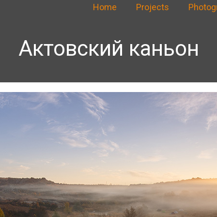
Home
Projects
Photog
Актовский каньон