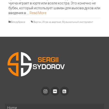
чукча играет в юрте или возле костра. Это конечно не
бубен, который использует шаман для вызова духов или
введения в …
Read More
Без рубрики
Варган
,
Игра на варгане
,
Музыкальный инструмент
Home