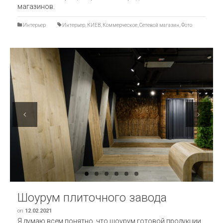
магазинов.
Интерьер
Интерьер
,
КИЕВ
,
Коммерческое
,
Сетевой магазин
,
Фото
Previous
Next
Шоурум плиточного завода
on
12.02.2021
Я думаю всем понятно, что шоурум готовой продукции