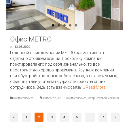
Previous
Next
Офис METRO
on
13.08.2020
Головной офис компании METRO разместился в
отдельно стоящем здании. Поскольку компания
пректировала его под себя изначально, то все
пространство хорошо продумано. Крупные компании
при обустройстве новых собственных, а не арендуемых,
офисов стали учитывать удобство работы своих
сотрудников. Ведь есть взаимосвязь …
Read More
Коммерческое
Интерьер
,
КИЕВ
,
Коммерческое
,
Метр
,
Сетевой магазин
«
1
2
3
4
5
…
7
»