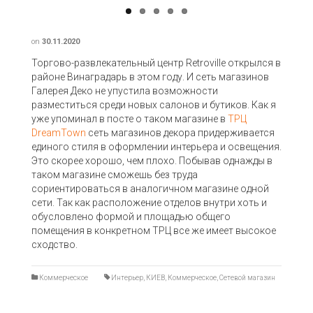
on
30.11.2020
Торгово-развлекательный центр Retroville открылся в
районе Винаградарь в этом году. И сеть магазинов
Галерея Деко не упустила возможности
разместиться среди новых салонов и бутиков. Как я
уже упоминал в посте о таком магазине в
ТРЦ
DreamTown
сеть магазинов декора придерживается
единого стиля в оформлении интерьера и освещения.
Это скорее хорошо, чем плохо. Побывав однажды в
таком магазине сможешь без труда
сориентироваться в аналогичном магазине одной
сети. Так как расположение отделов внутри хоть и
обусловлено формой и площадью общего
помещения в конкретном ТРЦ все же имеет высокое
сходство.
Коммерческое
Интерьер
,
КИЕВ
,
Коммерческое
,
Сетевой магазин