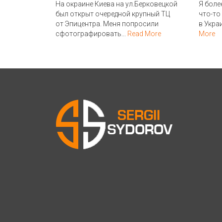
На окраине Киева на ул.Берковецкой
Я боле
был открыт очередной крупный ТЦ
что-то
от Эпицентра. Меня попросили
в Укра
сфотографировать...
Read More
More