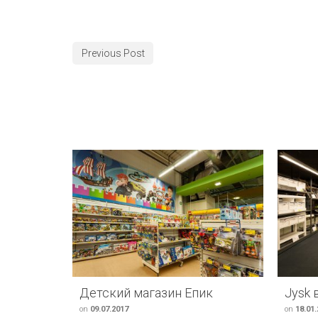
Previous Post
Детский магазин Епик
Jysk 
on
09.07.2017
on
18.01