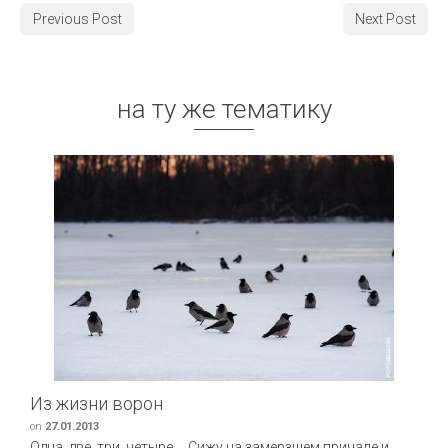
Previous Post
Next Post
на ту же тематику
Из жизни ворон
on
27.01.2013
Одна, две, три, четыре,… Сижу на замерзшем причале и