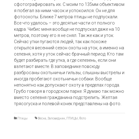
сфотографировать их. С моим то 135мм объективом
я побегал за ними часок и успокоился. Он не для
фотоохоты. Ближе 7 метров птицы не подпускали.
Все что удалось – это десятые части от полного
кадра. Чибис меня вообще не подпускал даже на 10
метров, поэтому его я не снял. Так же как и уток.
Сейчас утки пугаются людей, так как похоже
открылся весенний сезон охоты на уток, а именно на
селезня, хотя у уток сейчас брачный период. Кто там
будет разбирать где утка, а где селезень, если они
взлетают вместе. В заповеднике повсюду
разбросаны охотьничьи гильзы, слышны выстрелы и
иногда пробегают охотьничьи собаки. Вообще
непонятно как допускают охоту в пределах города.
Грубо говоря в городском парке. Я думаю так можно
вместо селезня гражданина подстрелить. Желтая
трясогуска и полевой конек представлены на фото.
Птицы
Весна
,
Заповедник
,
ПТИЦЫ
,
Фото