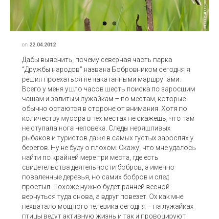
on
22.04.2012
Дабы выяснить, почему северная часть парка
“Дружбы народов” названа Бобровником сегодня я
решил проехаться не накатанными маршрутами.
Всего у меня ушло часов шесть поиска по заросшим
чащам и залитым лужайкам – по местам, которые
обычно остаются в стороне от внимания. Хотя по
количеству мусора в тех местах не скажешь, что там
не ступала нога человека. Следы неряшливых
рыбаков и туристов даже в самых густых зарослях у
берегов. Ну не буду о плохом. Скажу, что мне удалось
найти по крайней мере три места, где есть
свидетельства деятельности бобров, а именно
поваленные деревья, но самих бобров и след
простыл. Похоже нужно будет ранней весной
вернуться туда снова, а вдруг повезет. Ох как мне
нехватало мощного телевика сегодня – на лужайках
птицы ведут активную жизнь и так и провоцируют