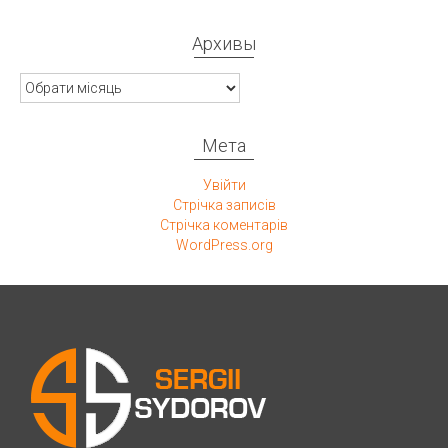
Архивы
Архивы
Мета
Увійти
Стрічка записів
Стрічка коментарів
WordPress.org