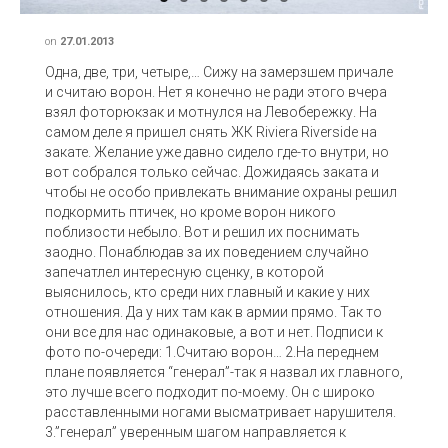
on
27.01.2013
Одна, две, три, четыре,… Сижу на замерзшем причале
и считаю ворон. Нет я конечно не ради этого вчера
взял фоторюкзак и мотнулся на Левобережку. На
самом деле я пришел снять ЖК Riviera Riverside на
закате. Желание уже давно сидело где-то внутри, но
вот собрался только сейчас. Дожидаясь заката и
чтобы не особо привлекать внимание охраны решил
подкормить птичек, но кроме ворон никого
поблизости небыло. Вот и решил их поснимать
заодно. Понаблюдав за их поведением случайно
запечатлел интересную сценку, в которой
выяснилось, кто среди них главный и какие у них
отношения. Да у них там как в армии прямо. Так то
они все для нас одинаковые, а вот и нет. Подписи к
фото по-очереди: 1.Считаю ворон… 2.На переднем
плане появляется “генерал”-так я назвал их главного,
это лучше всего подходит по-моему. Он с широко
расставленными ногами высматривает нарушителя.
3.”генерал” уверенным шагом направляется к