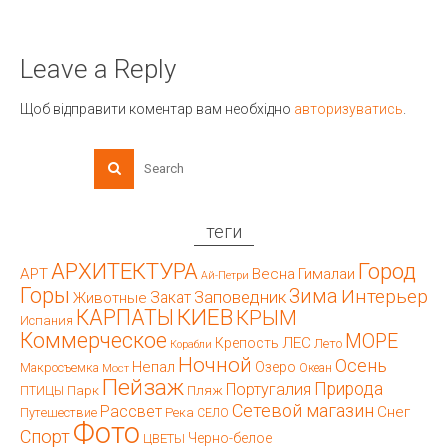
Leave a Reply
Щоб відправити коментар вам необхідно
авторизуватись
.
теги
АРХИТЕКТУРА
Город
АРТ
Весна
Гималаи
Ай-Петри
Горы
Зима
Интерьер
Заповедник
Закат
Животные
КИЕВ
КАРПАТЫ
КРЫМ
Испания
Коммерческое
МОРЕ
ЛЕС
Крепость
Лето
Корабли
Ночной
Осень
Непал
Озеро
Макросъемка
Мост
Океан
Пейзаж
Природа
Португалия
Парк
Пляж
ПТИЦЫ
Сетевой магазин
Рассвет
Снег
Путешествие
Река
СЕЛО
Фото
Спорт
Черно-белое
ЦВЕТЫ