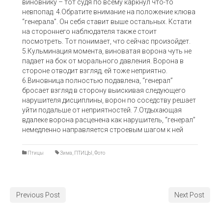
виновнику – тот судя по всему каркнул что-то
невпопад. 4.Обратите внимание на положение клюва
“генерала”. Он себя ставит выше остальных. Кстати
на стороннего наблюдателя также стоит
посмотреть. Тот понимает, что сейчас произойдет.
5.Кульминация момента, виноватая ворона чуть не
падает на бок от морального давления. Ворона в
стороне отводит взгляд, ей тоже неприятно.
6.Виновница полностью подавлена, “генерал”
бросает взгляд в сторону выискивая следующего
нарушителя дисциплины, ворон по соседству решает
уйти подальше от неприятностей. 7.Отдыхающая
вдалеке ворона расценена как нарушитель, “генерал”
немедленно направляется строевым шагом к ней
Птицы
Зима
,
ПТИЦЫ
,
Фото
Previous Post
Next Post