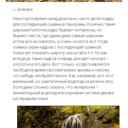
on
07.09.2013
Некоторое время назад довольно часто делал кадры
для последующей сшивки в панорамы. Конечно такие
широкие полотна редко бывают интересны, но
бывают места, где одним даже самым широким
углом все не охватить, а очень хочется, вот тогда
съемка серии кадров с последующей сшивкой
помогает показать широту, масштаб и т.п. Но как
всегда до таких кадров очередь доходит нескоро –
хлопотное это дело. Вот только, когда появляется
свободное время просматриваю архивы и нахожу
что-нибудь необработанное. Как, например, вот этот
маленький, но симпатичный водопад на речке в лесу.
Хотя даже сложно сказать, что интереснее –
миниатюрный водопад или корневая система дерева
на переднем плане.