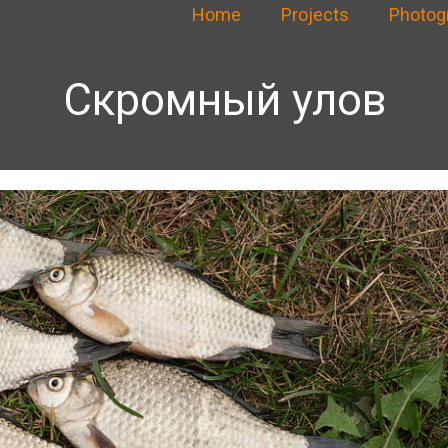
Home
Projects
Photog
Скромный улов