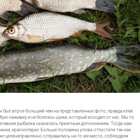
 он был втрое больший чем на представленных фото, правда клев
юбую наживку и не боялась шума, который исходил от нас. Мы то
ативная рыбалка оказалась приятным дополнением. Тогда нам
инки, красноперки. Больше половины улова отпустили так как
 уже целенаправленно отправились на то же место, соблюдали