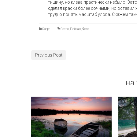
тишину, но клева практически небыло. Зат
сделал краски более сочными, но оставил 
трудно понять масштаб улова. Скажем так-
Озера
Озеро
,
Пейзаж
,
Фото
Previous Post
на