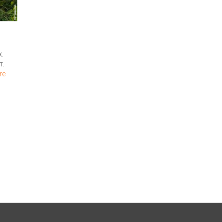
х.
т.
re