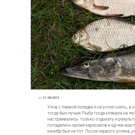
on
31.08.2013
Улов с первой поездки я не успел снять, а
тогда был лучше. Рыба тогда клевала на л
настраивались только отдыхать и результ
попадались кроме карасиков и щучки еще л
калибр был не тот. После первого успеха,