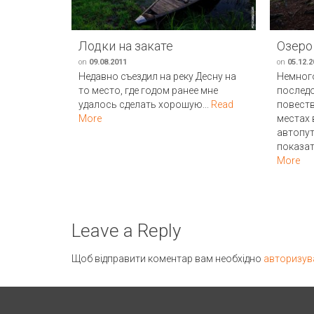
Лодки на закате
Озеро
on
09.08.2011
on
05.12.2
Недавно съездил на реку Десну на
Немног
то место, где годом ранее мне
послед
удалось сделать хорошую...
Read
повест
More
местах 
автопу
показат
More
Leave a Reply
Щоб відправити коментар вам необхідно
авторизув