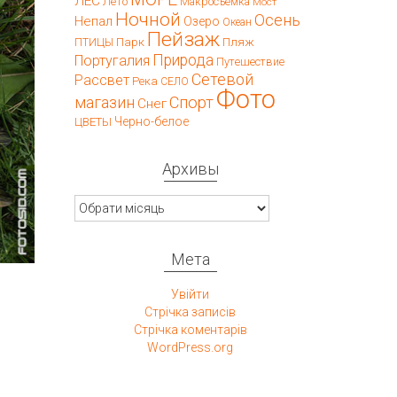
ЛЕС
Лето
Макросъемка
Мост
Ночной
Осень
Непал
Озеро
Океан
Пейзаж
Парк
Пляж
ПТИЦЫ
Природа
Португалия
Путешествие
Сетевой
Рассвет
Река
СЕЛО
Фото
магазин
Спорт
Снег
Черно-белое
ЦВЕТЫ
Архивы
Архивы
Мета
Увійти
Стрічка записів
Стрічка коментарів
WordPress.org