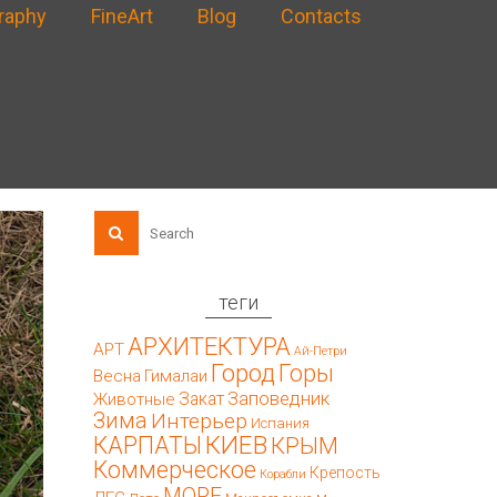
raphy
FineArt
Blog
Contacts
теги
АРХИТЕКТУРА
АРТ
Ай-Петри
Город
Горы
Весна
Гималаи
Заповедник
Закат
Животные
Зима
Интерьер
Испания
КИЕВ
КАРПАТЫ
КРЫМ
Коммерческое
Крепость
Корабли
МОРЕ