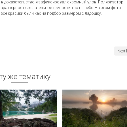
о в доказательство я зафиксировал скромный улов. Поляризатор
характерное нежелательное темное пятно на небе. На этом фото
 все красики были как на подбор размером с ладошку.
Next 
 ту же тематику