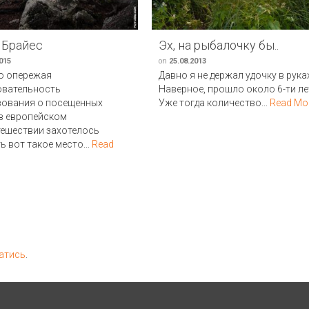
 Брайес
Эх, на рыбалочку бы..
015
on
25.08.2013
о опережая
Давно я не держал удочку в рука
овательность
Наверное, прошло около 6-ти ле
вования о посещенных
Уже тогда количество...
Read Mo
в европейском
тешествии захотелось
ь вот такое место...
Read
атись
.