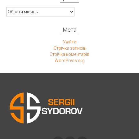
Архивы
Мета
Увійти
Стрічка записів
Стрічка коментарів
WordPress.org