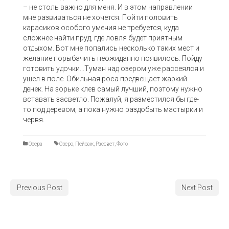
– не столь важно для меня. И в этом направлении
мне развиваться не хочется. Пойти половить
карасиков особого умения не требуется, куда
сложнее найти пруд, где ловля будет приятным
отдыхом. Вот мне попались несколько таких мест и
желание порыбачить неожиданно появилось. Пойду
готовить удочки…Туман над озером уже рассеялся и
ушел в поле. Обильная роса предвещает жаркий
денек. На зорьке клев самый лучший, поэтому нужно
вставать засветло. Пожалуй, я разместился бы где-
то под деревом, а пока нужно раздобыть мастырки и
червя.
Озера
Озеро
,
Пейзаж
,
Рассвет
,
Фото
Previous Post
Next Post