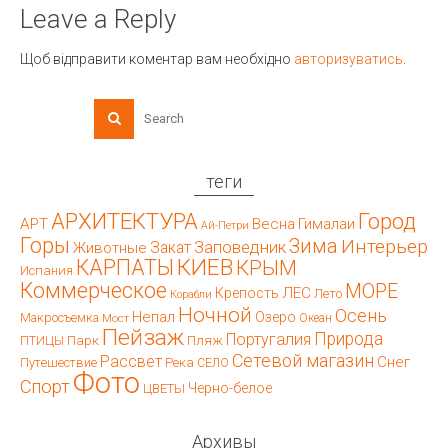
Leave a Reply
Щоб відправити коментар вам необхідно
авторизуватись
.
теги
АРХИТЕКТУРА
Город
АРТ
Весна
Гималаи
Ай-Петри
Горы
Зима
Интерьер
Заповедник
Закат
Животные
КИЕВ
КАРПАТЫ
КРЫМ
Испания
Коммерческое
МОРЕ
ЛЕС
Крепость
Лето
Корабли
Ночной
Осень
Непал
Озеро
Макросъемка
Мост
Океан
Пейзаж
Природа
Португалия
Парк
Пляж
ПТИЦЫ
Сетевой магазин
Рассвет
Снег
Путешествие
Река
СЕЛО
Фото
Спорт
Черно-белое
ЦВЕТЫ
Архивы