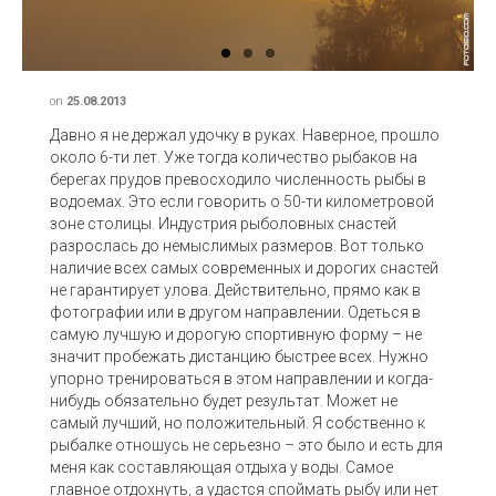
on
25.08.2013
Давно я не держал удочку в руках. Наверное, прошло
около 6-ти лет. Уже тогда количество рыбаков на
берегах прудов превосходило численность рыбы в
водоемах. Это если говорить о 50-ти километровой
зоне столицы. Индустрия рыболовных снастей
разрослась до немыслимых размеров. Вот только
наличие всех самых современных и дорогих снастей
не гарантирует улова. Действительно, прямо как в
фотографии или в другом направлении. Одеться в
самую лучшую и дорогую спортивную форму – не
значит пробежать дистанцию быстрее всех. Нужно
упорно тренироваться в этом направлении и когда-
нибудь обязательно будет результат. Может не
самый лучший, но положительный. Я собственно к
рыбалке отношусь не серьезно – это было и есть для
меня как составляющая отдыха у воды. Самое
главное отдохнуть, а удастся споймать рыбу или нет