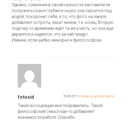
Однако, сомнения в своей нужности заставили ее
погружаться все глубже и скоро она скроется под
водой, похоронит себя, а то, что фото на закате
добавляет остроты, закат жизни, т.е. конец. Вторую
лодочку со временем ждет та же участь, но она еще
держится и надеется, что за ней придут.
Извини, если шибко минорно и филососфски
fotosid
18.08.2011
|
Увійдіть, щоб відповісти
Такие ассоциации мне понравились. Такой
философский смысл как-то добавляет
значимости работе. Спасибо.