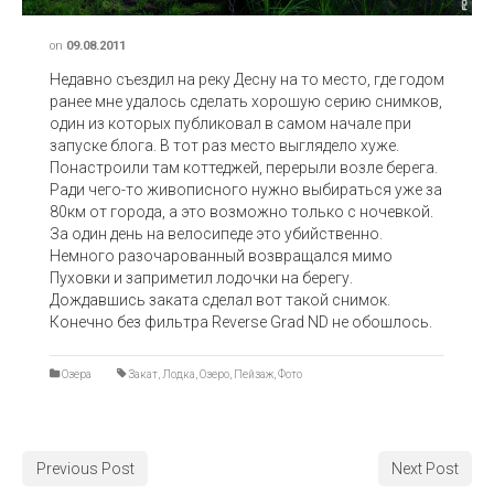
on
09.08.2011
Недавно съездил на реку Десну на то место, где годом
ранее мне удалось сделать хорошую серию снимков,
один из которых публиковал в самом начале при
запуске блога. В тот раз место выглядело хуже.
Понастроили там коттеджей, перерыли возле берега.
Ради чего-то живописного нужно выбираться уже за
80км от города, а это возможно только с ночевкой.
За один день на велосипеде это убийственно.
Немного разочарованный возвращался мимо
Пуховки и заприметил лодочки на берегу.
Дождавшись заката сделал вот такой снимок.
Конечно без фильтра Reverse Grad ND не обошлось.
Озера
Закат
,
Лодка
,
Озеро
,
Пейзаж
,
Фото
Previous Post
Next Post