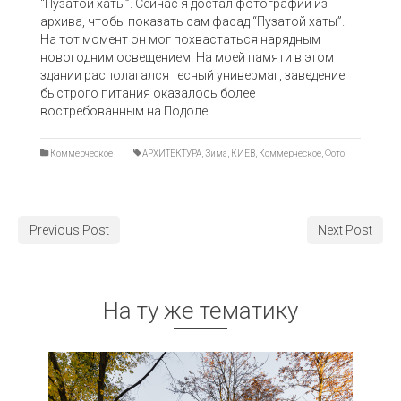
“Пузатой хаты”. Сейчас я достал фотографии из
архива, чтобы показать сам фасад “Пузатой хаты”.
На тот момент он мог похвастаться нарядным
новогодним освещением. На моей памяти в этом
здании располагался тесный универмаг, заведение
быстрого питания оказалось более
востребованным на Подоле.
Коммерческое
АРХИТЕКТУРА
,
Зима
,
КИЕВ
,
Коммерческое
,
Фото
Previous Post
Next Post
На ту же тематику