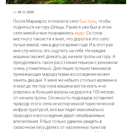
on
03.11.2020
После Мармарос я поехал в село
Быстрец
, чтобы
подняться на гору Шпицы. Ранее я уже был в этом
селе зимой и мне понравились
виды
. Со слов
местного таксиста я знал, что дорога в это село
лучше зимой, чем в другое время года. И в этот раз
мне случилось это ощутить на себе. Не каждая
машина сможет доехать до начала тропы на гору. А
преодолевать такое расстояние пешком с рюкзаком
очень утомительно. Для пеших путешественников
приезжающих маршрутками восхождение может
занять два дня. У меня же небыло столько времени и
я ехал до тех пор пока машина могла ехать и не
уперлась в большие валуны на дороге в 100 метрах
от начала тропы. Сложность подьездов оставляет
природу этого села не испорченной туристической
инфраструктурой, все выглядит максимально
природно и восхождение дарит незабываемые
впечатления. Я был только удивлен увидеть в
сказочном лесу далеко от населенных пунктов