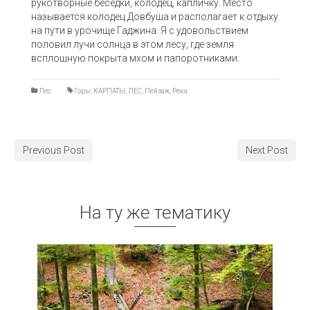
рукотворные беседки, колодец, капличку. Место
называется колодец Довбуша и располагает к отдыху
на пути в урочище Гаджина. Я с удовольствием
половил лучи солнца в этом лесу, где земля
всплошную покрыта мхом и папоротниками.
Лес
Горы
,
КАРПАТЫ
,
ЛЕС
,
Пейзаж
,
Река
Previous Post
Next Post
На ту же тематику