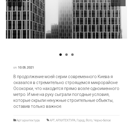
Previous
Next
on
10.05.2021
В продолжение моей серии современного Киева я
оказался в стремительно строящемся микрорайоне
Осокорки, что находится прямо возле одноименного
метро. И мне на руку сыграли погодные условия,
которые скрыли ненужные строительные объекты,
оставив только важное.
Арт архитектура
АРТ
,
АРХИТЕКТУРА
,
Город
,
Фото
,
Черно-белое