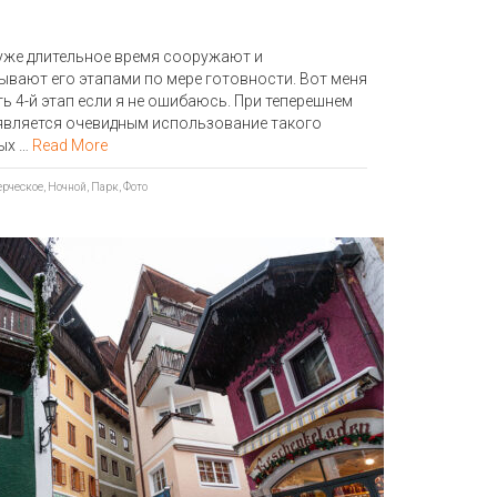
уже длительное время сооружают и
вают его этапами по мере готовности. Вот меня
 4-й этап если я не ошибаюсь. При теперешнем
вляется очевидным использование такого
ых …
Read More
рческое
,
Ночной
,
Парк
,
Фото