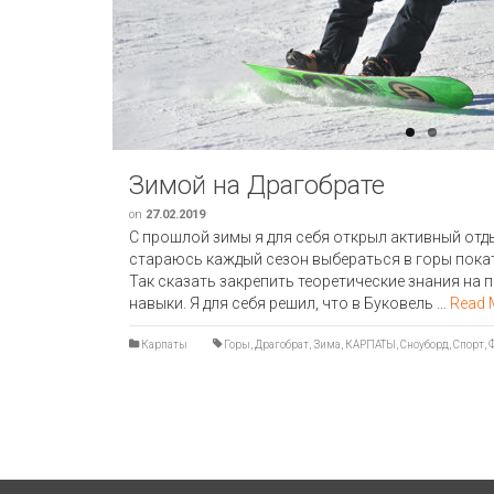
Зимой на Драгобрате
on
27.02.2019
С прошлой зимы я для себя открыл активный отды
стараюсь каждый сезон выбераться в горы пока
Так сказать закрепить теоретические знания на 
навыки. Я для себя решил, что в Буковель …
Read 
Карпаты
Горы
,
Драгобрат
,
Зима
,
КАРПАТЫ
,
Сноуборд
,
Спорт
,