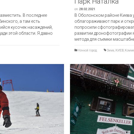
Парк Наталка
on
28.02.2021
разместить. В последнее
В Оболонском районе Киева 
инского, а там есть
облагораживают парк и откры
ийся кусочек насаждений,
попросили сфотографировать
ди этой области. Я давно
развитии дронофотографии я
метода для съемки масштабн
Ночной город
Зима
,
КИЕВ
,
Комме