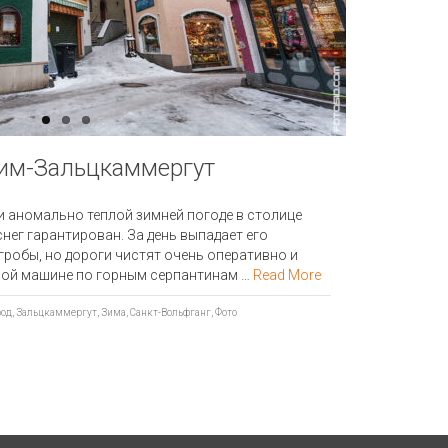
-им-Зальцкаммергут
и аномально теплой зимней погоде в столице
снег гарантирован. За день выпадает его
гробы, но дороги чистят очень оперативно и
вой машине по горным серпантинам …
Read More
род
,
Зальцкаммергут
,
Зима
,
Санкт-Вольфганг
,
Фото