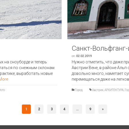
Санкт-Вольфганг
on
02.02.2019
х на сноуборде и теперь
Нужно отметить, что даже пр
таться по снежным склонам.
Австрии Вене, в районе Альп 
практике, выработать новые
довольно много, наметает су
More
перемещаться даже на легко
Фото
Город
Австрия
,
АРХИТЕКТУРА
,
Го
1
2
3
4
…
9
»