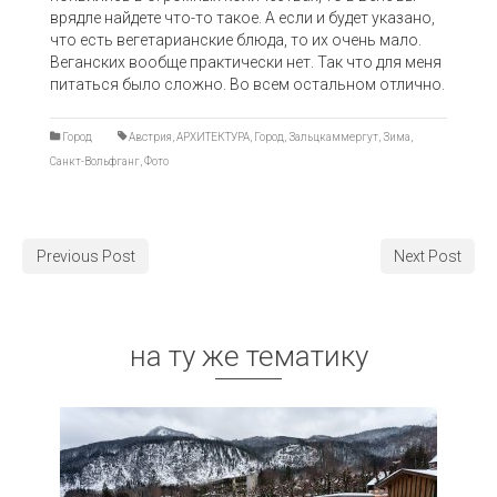
врядле найдете что-то такое. А если и будет указано,
что есть вегетарианские блюда, то их очень мало.
Веганских вообще практически нет. Так что для меня
питаться было сложно. Во всем остальном отлично.
Город
Австрия
,
АРХИТЕКТУРА
,
Город
,
Зальцкаммергут
,
Зима
,
Санкт-Вольфганг
,
Фото
Previous Post
Next Post
на ту же тематику