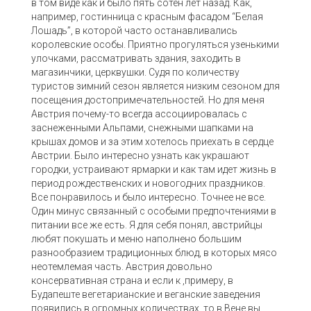
в том виде как и было пять сотен лет назад. Как,
например, гостинница с красным фасадом “Белая
Лошадь”, в которой часто останавливались
королевские особы. Приятно прогуляться узенькими
улочками, рассматривать здания, заходить в
магазинчики, церквушки. Судя по количеству
туристов зимний сезон является низким сезоном для
посещения достопримечательностей. Но для меня
Австрия почему-то всегда ассоциировалась с
заснеженными Альпами, снежными шапками на
крышах домов и за этим хотелось приехать в сердце
Австрии. Было интересно узнать как украшают
городки, устраивают ярмарки и как там идет жизнь в
период рождественских и новогодних праздников.
Все понравилось и было интересно. Точнее не все.
Один минус связанный с особыми предпочтениями в
питании все же есть. Я для себя понял, австрийцы
любят покушать и меню наполнено большим
разнообразием традиционных блюд, в которых мясо
неотемлемая часть. Австрия довольно
консервативная страна и если к ,примеру, в
Будапеште вегетарианские и веганские заведения
появились в огромных количествах, то в Вене вы