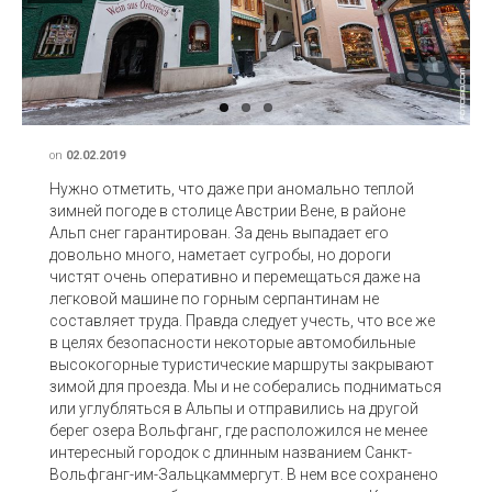
Previous
Next
on
02.02.2019
Нужно отметить, что даже при аномально теплой
зимней погоде в столице Австрии Вене, в районе
Альп снег гарантирован. За день выпадает его
довольно много, наметает сугробы, но дороги
чистят очень оперативно и перемещаться даже на
легковой машине по горным серпантинам не
составляет труда. Правда следует учесть, что все же
в целях безопасности некоторые автомобильные
высокогорные туристические маршруты закрывают
зимой для проезда. Мы и не соберались подниматься
или углубляться в Альпы и отправились на другой
берег озера Вольфганг, где расположился не менее
интересный городок с длинным названием Санкт-
Вольфганг-им-Зальцкаммергут. В нем все сохранено