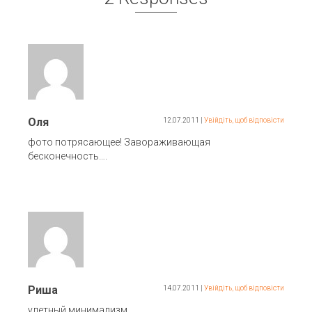
Оля
12.07.2011
|
Увійдіть, щоб відповісти
фото потрясающее! Завораживающая
бесконечность….
Риша
14.07.2011
|
Увійдіть, щоб відповісти
улетный минимализм