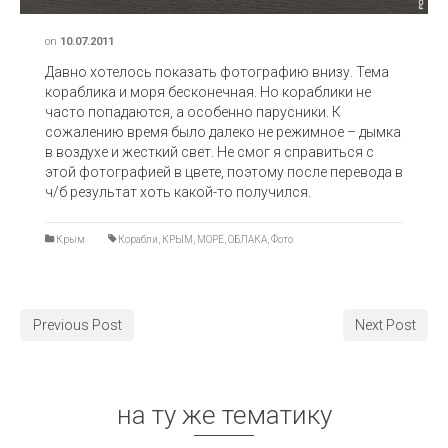
on
10.07.2011
Давно хотелось показать фотографию внизу. Тема
кораблика и моря бесконечная. Но кораблики не
часто попадаются, а особенно парусники. К
сожалению время было далеко не режимное – дымка
в воздухе и жесткий свет. Не смог я справиться с
этой фотографией в цвете, поэтому после перевода в
ч/б результат хоть какой-то получился.
Крым
Корабли
,
КРЫМ
,
МОРЕ
,
ОБЛАКА
,
Фото
Previous Post
Next Post
на ту же тематику