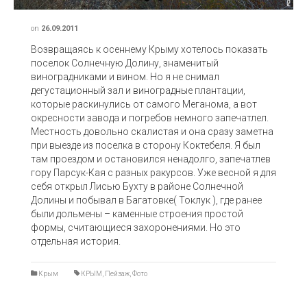
on
26.09.2011
Возвращаясь к осеннему Крыму хотелось показать
поселок Солнечную Долину, знаменитый
виноградниками и вином. Но я не снимал
дегустационный зал и виноградные плантации,
которые раскинулись от самого Меганома, а вот
окресности завода и погребов немного запечатлел.
Местность довольно скалистая и она сразу заметна
при выезде из поселка в сторону Коктебеля. Я был
там проездом и остановился ненадолго, запечатлев
гору Парсук-Кая с разных ракурсов. Уже весной я для
себя открыл Лисью Бухту в районе Солнечной
Долины и побывал в Багатовке( Токлук ), где ранее
были дольмены – каменные строения простой
формы, считающиеся захоронениями. Но это
отдельная история.
Крым
КРЫМ
,
Пейзаж
,
Фото