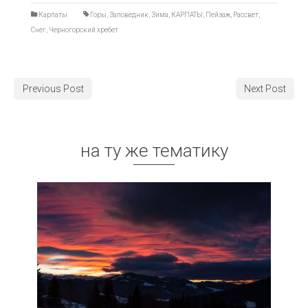
Карпаты
Горы
,
Заповедник
,
Зима
,
КАРПАТЫ
,
Пейзаж
,
Рассвет
,
Снег
,
Черногорский хребет
Previous Post
Next Post
на ту же тематику