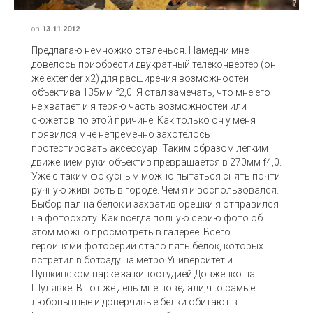
on
13.11.2012
Предлагаю немножко отвлечься. Намедни мне
довелось приобрести двукратный телеконвертер (он
же extender х2) для расширения возможностей
объектива 135мм f2,0. Я стал замечать, что мне его
не хватает и я теряю часть возможностей или
сюжетов по этой причине. Как только он у меня
появился мне непременно захотелось
протестировать аксессуар. Таким образом легким
движением руки объектив превращается в 270мм f4,0.
Уже с таким фокусным можно пытаться снять почти
ручную живность в городе. Чем я и воспользовался.
Выбор пал на белок и захватив орешки я отправился
на фотоохоту. Как всегда полную серию фото об
этом можно просмотреть в галерее. Всего
героинями фотосерии стало пять белок, которых
встретил в ботсаду на метро Университет и
Пушкинском парке за киностудией Довженко на
Шулявке. В тот же день мне поведали,что самые
любопытные и доверчивые белки обитают в