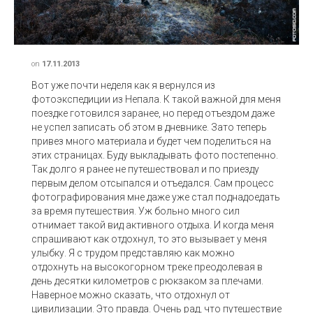
on
17.11.2013
Вот уже почти неделя как я вернулся из
фотоэкспедиции из Непала. К такой важной для меня
поездке готовился заранее, но перед отъездом даже
не успел записать об этом в дневнике. Зато теперь
привез много материала и будет чем поделиться на
этих страницах. Буду выкладывать фото постепенно.
Так долго я ранее не путешествовал и по приезду
первым делом отсыпался и отъедался. Сам процесс
фотографирования мне даже уже стал поднадоедать
за время путешествия. Уж больно много сил
отнимает такой вид активного отдыха. И когда меня
спрашивают как отдохнул, то это вызывает у меня
улыбку. Я с трудом представляю как можно
отдохнуть на высокогорном треке преодолевая в
день десятки километров с рюкзаком за плечами.
Наверное можно сказать, что отдохнул от
цивилизации. Это правда. Очень рад, что путешествие