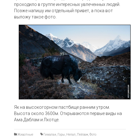
проходило в группе интересных увлеченных людей.
Позже напишу им отдельный привет, а пока вот
выложу такое фото.
Як на высокогорном пастбище ранним утром.
Высота около 3600м. Открываются первые виды на
Ама Даблам и Лхотце.
Животные
Гималаи
,
Горы
,
Непал
,
Пейзаж
,
Фото