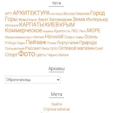
теги
АРХИТЕКТУРА
Город
АРТ
Весна
Гималаи
Ай-Петри
Горы
Зима
Интерьер
Заповедник
Закат
Животные
КИЕВ
КАРПАТЫ
КРЫМ
Испания
Коммерческое
МОРЕ
ЛЕС
Крепость
Лето
Корабли
Ночной
Осень
Непал
Озеро
Макросъемка
Мост
Океан
Пейзаж
Природа
Португалия
Парк
Пляж
ПТИЦЫ
Сетевой магазин
Рассвет
Снег
Путешествие
Река
СЕЛО
Фото
Спорт
Черно-белое
ЦВЕТЫ
Архивы
Архивы
Мета
Увійти
Стрічка записів