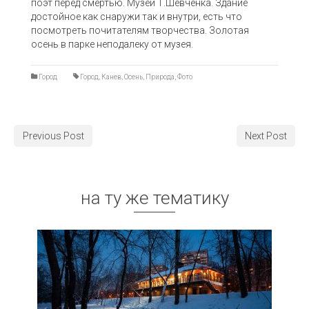
поэт перед смертью. Музей Т.Шевченка. Здание
достойное как снаружи так и внутри, есть что
посмотреть почитателям творчества. Золотая
осень в парке неподалеку от музея.
Город
Город
,
Канев
,
Осень
,
Природа
,
Фото
Previous Post
Next Post
на ту же тематику