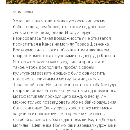
on
15.10.2013
Хотелось запечатлеть золотую осень во время
бабьего лета, тем более, что в этом году теплые
деньки почти не радовали. И когда вдруг
нарисовалась такая возможность я не отказался
прокатиться в Канев на могилу Тараса Шевченка.
Все нормальные люди побывали там в школьном
возрасте вместе с экскурсиями по Днепру до Канева.
Я что-то не помню как я умудрился пропустить
такое. Чтобы восполнить пробел в своем
культурном развитии решено было совместить
полезное с приятным и мотнуться на денек к
Тарасовой горе. Нет, я конечно не на мотобайке туда
направился как это делают участники одноименного
мотофестиваля проходящего каждую весну. Им
можно только позавидовать ибо на байке ощущения
более сильные. Скажу сразу красота тех мест меня
зацепила и похоже лучшего времени чем осень
октября сложно выбрать для поездки. Вид на Днепр с
могилы Т.Шевченка. Прямо как и завещал художник и