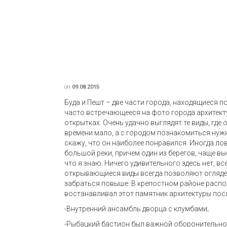
on
09.08.2015
Буда и Пешт – две части города, находящиеся 
часто встречающееся на фото города архитекту
открытках. Очень удачно выглядят те виды, где
времени мало, а с городом познакомиться нужн
скажу, что он наиболее понравился. Иногда ло
большой реки, причем один из берегов, чаще в
что я знаю. Ничего удивительного здесь нет, 
открывающиеся виды всегда позволяют оглядеть
забраться повыше. В крепостном районе распо
востанавливал этот памятник архитектуры пос
-Внутренний ансамбль дворца с клумбами;
-Рыбацкий бастион был важной оборонительной