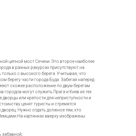
сной цепной мост Сечени. Это второе наиболее
орода в разных ракурсах присутствуют на
 только с высокого берега. Учитывая, что
ом берегу части города Буда. Забегая наперед
имеют схожее расположение по двум берегам
в городов могут служить Прага и Киев из тех
е дворцы или крепости для неприступности и
стоинству ценят туристы и стремятся
дворец. Нужно отдать должное тем, кто
Немцами.На картинках вверху изображены:
ь забавной;