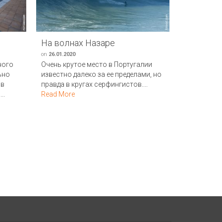
На волнах Назаре
Косой к
on
26.01.2020
on
14.07.2012
ного
Очень крутое место в Португалии
Вернувшись
ьно
известно далеко за ее пределами, но
хотелось б
 в
правда в кругах серфингистов....
укрепление
..
Read More
расположен
More