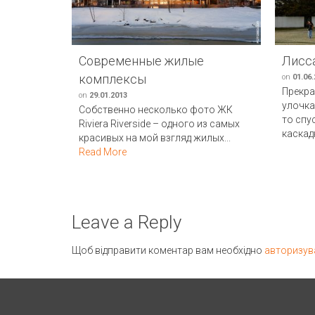
Современные жилые
Лисс
комплексы
on
01.06
Прекра
on
29.01.2013
улочка
Собственно несколько фото ЖК
то спу
Riviera Riverside – одного из самых
каскад
красивых на мой взгляд жилых...
Read More
Leave a Reply
Щоб відправити коментар вам необхідно
авторизув