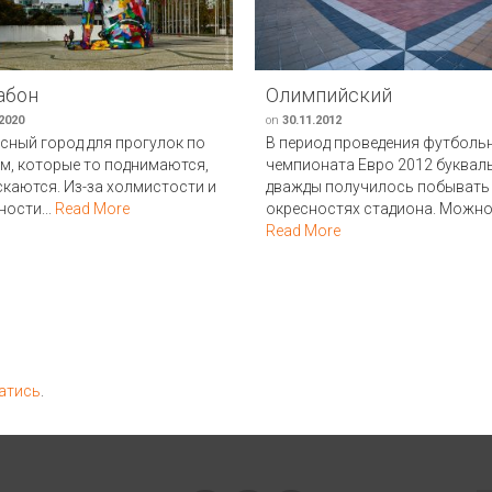
абон
Олимпийский
.2020
on
30.11.2012
сный город для прогулок по
В период проведения футболь
м, которые то поднимаются,
чемпионата Евро 2012 буквал
скаются. Из-за холмистости и
дважды получилось побывать
ности...
Read More
окресностях стадиона. Можно.
Read More
атись
.