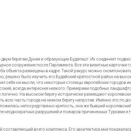
по двум берегам Дуная и образующие Будапешт. Их соединяет подве
рное сооружение после Парламента. Все эти визитные карточки г
 оба объекта размещены в кадре. Такой ракурс можно скомпоновать
о, решено было изучить его Будайский крепостной район на высок
вил себя на мысли, что некоторые столицы европейских городов 
ысокий, всегда интереснее низкого. Примерами подобных ландшафто
все логично. На высоком берегу исторически размещают королевски
 всю часть города на низком берегу напротив. Именно это по до
ложилась непосредственно крепость, она же бывший королевский 
ле неоднократных разрушений и пожаров причиненных Турками и 
 составляющей всего комплекса. Его архитектура мне показалас