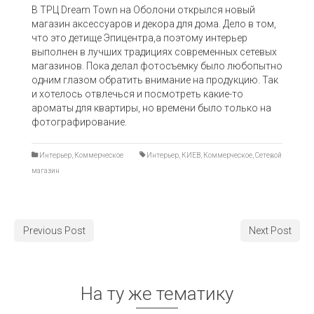
В ТРЦ Dream Town на Оболони открылся новый
магазин аксессуаров и декора для дома. Дело в том,
что это детище Эпицентра,а поэтому интерьер
выполнен в лучших традициях современных сетевых
магазинов. Пока делал фотосъемку было любопытно
одним глазом обратить внимание на продукцию. Так
и хотелось отвлечься и посмотреть какие-то
ароматы для квартиры, но времени было только на
фотографирование.
Интерьер
,
Коммерческое
Интерьер
,
КИЕВ
,
Коммерческое
,
Сетевой
магазин
Previous Post
Next Post
На ту же тематику