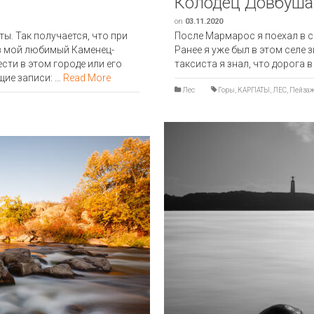
Колодец Довбуша
on
03.11.2020
ы. Так получается, что при
После Мармарос я поехал в с
ез мой любимый Каменец-
Ранее я уже был в этом селе
сти в этом городе или его
таксиста я знал, что дорога в
щие записи: …
Read More
Лес
Горы
,
КАРПАТЫ
,
ЛЕС
,
Пейза