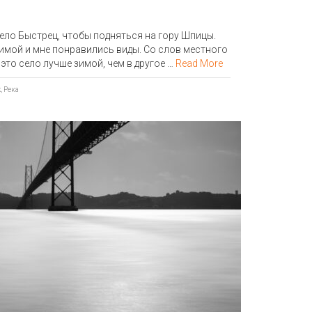
ело Быстрец, чтобы подняться на гору Шпицы.
 зимой и мне понравились виды. Со слов местного
 это село лучше зимой, чем в другое …
Read More
ж
,
Река