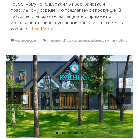
грамотному использованию пространства и
правильному освещению предлагаемой продукции. В
таких небольших отделах чаще всего приходится
использовать широкоугольный объектив, что не есть
хорошо …
Read More
Коммерческое
Интерьер
,
КИЕВ
,
Коммерческое
,
Сетевой магазин
,
Фото
Previous
Next