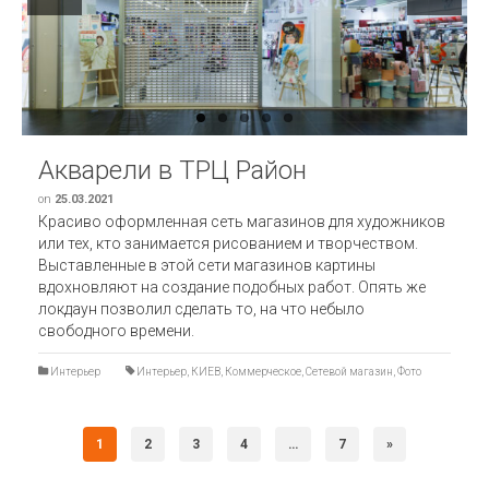
Previous
Next
Акварели в ТРЦ Район
on
25.03.2021
Красиво оформленная сеть магазинов для художников
или тех, кто занимается рисованием и творчеством.
Выставленные в этой сети магазинов картины
вдохновляют на создание подобных работ. Опять же
локдаун позволил сделать то, на что небыло
свободного времени.
Интерьер
Интерьер
,
КИЕВ
,
Коммерческое
,
Сетевой магазин
,
Фото
1
2
3
4
…
7
»