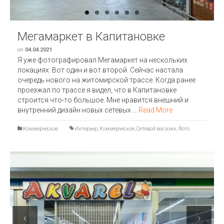
Мегамаркет в Капитановке
on
04.04.2021
Я уже фотографировал Мегамаркет на нескольких
локациях. Вот один и вот второй. Сейчас настала
очередь нового на житомирской трассе. Когда ранее
проезжал по трассе я видел, что в Капитановке
строится что-то большое. Мне нравится внешний и
внутренний дизайн новых сетевых …
Read More
Коммерческое
Интерьер
,
Коммерческое
,
Сетевой магазин
,
Фото