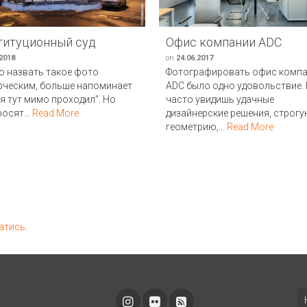
титуционный суд
Офис компании ADC
.2018
on
24.06.2017
 назвать такое фото
Фотографировать офис комп
ческим, больше напоминает
ADC было одно удовольствие.
“я тут мимо проходил”. Но
часто увидишь удачные
осят...
Read More
дизайнерские решения, строг
геометрию,...
Read More
атись
.