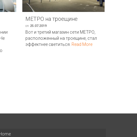
МЕТРО на троещине
Арка др
on
25.07.2019
on
20.12.2017
ании
Вот и третий магазин сети МЕТРО,
На фоне от
 Не
расположенный на троещине, стал
сооружени
эффектнее светиться.
Read More
символом 
ую
крайней мер
Home