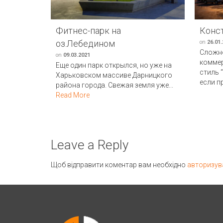
Фитнес-парк на
Конс
оз.Лебедином
on
26.01
Сложно
on
09.03.2021
коммер
Еще один парк открылся, но уже на
стиль 
Харьковском массиве Дарницкого
если пр
района города. Свежая земля уже...
Read More
Leave a Reply
Щоб відправити коментар вам необхідно
авторизув