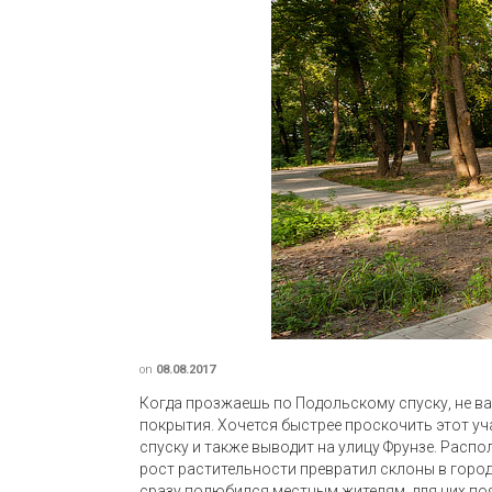
on
08.08.2017
Когда прозжаешь по Подольскому спуску, не ва
покрытия. Хочется быстрее проскочить этот у
спуску и также выводит на улицу Фрунзе. Расп
рост растительности превратил склоны в город
сразу полюбился местным жителям, для них по