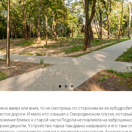
жно вверх или вниз, то не смотришь по сторонам из-за зубодроб
часток дороги. И мало кто слышал о Смородинском спуске, котор
оложение близко к старой части Подола не повлияла на заброшен
ские джунгли. Устройство парка там давно назревало и его таки о
явилось новое место отдыха в загазованном городе. Аккуратные