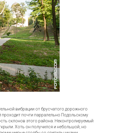
ительной вибрации от брусчатого дорожного
ый проходит почти парралельно Подольскому
ность склонов этого района. Неконтролируемый
ткрыли. Хоть он получился и небольшой, но
 алюминиевые столбы со светильниками